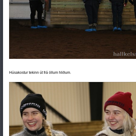
Húsakostur tekinn út frá öllum hliðum.