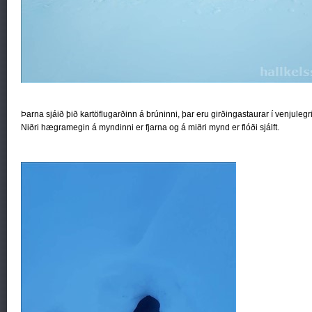
Þarna sjáið þið kartöflugarðinn á brúninni, þar eru girðingastaurar í venjulegr
Niðri hægramegin á myndinni er fjarna og á miðri mynd er flóði sjálft.