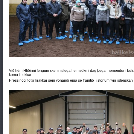
Við hér í Hlíðinni fengum skemmtilega heimsókn í dag þegar nemendur í bú
komu til okkar.
Hressir og flottir krakkar sem vonandi eiga sé framtíð í störfum fyrir íslenska