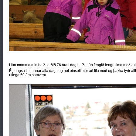
Hún mamma mín hefði orðið 76 ára í dag hefði hún fengið lengri tíma með ok
Ég hugsa til hennar alla daga og hef einsett mér að lifa með og þakka fyrir 
ríflega 50 ára samveru.