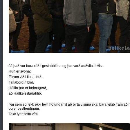
Já það var bara röð í gestabókina og þar varð auðvita til vísa.
Hún er svona:
Fórum við í flotta ferð,
fjallaborgin blíð.
Höllin þar er heimagerð,
að Hallkelsstaðahlíð.
Þar sem ég fékk ekki leyfi höfundar til að birta vísuna skal bara tekið fram að 
og er vestlendingur.
Takk fyrir flotta vísu.