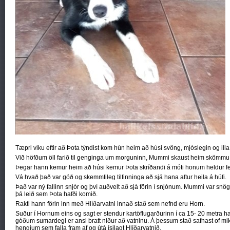
Tæpri viku eftir að Þota týndist kom hún heim að húsi svöng, mjóslegin og illa 
Við höfðum öll farið til genginga um morguninn, Mummi skaust heim skömmu s
Þegar hann kemur heim að húsi kemur Þota skríðandi á móti honum heldur f
Vá hvað það var góð og skemmtileg tilfinninga að sjá hana aftur heila á húfi.
Það var ný fallinn snjór og því auðvelt að sjá förin í snjónum. Mummi var snö
þá leið sem Þota hafði komið.
Rakti hann förin inn með Hlíðarvatni innað stað sem nefnd eru Horn.
Suður í Hornum eins og sagt er stendur kartöflugarðurinn í ca 15- 20 metra hæð 
góðum sumardegi er ansi bratt niður að vatninu. Á þessum stað safnast of mikil
hengjum sem falla fram af og útá ísilagt Hlíðarvatnið.