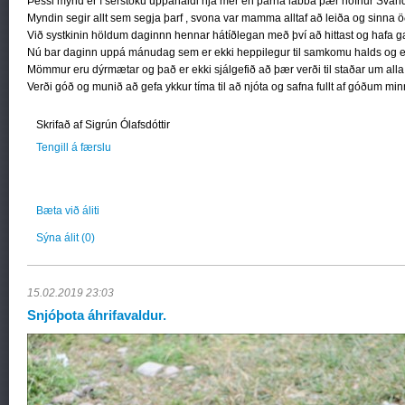
Þessi mynd er í sérstöku uppáhaldi hjá mér en þarna labba þær nöfnur Svand
Myndin segir allt sem segja þarf , svona var mamma alltaf að leiða og sinna 
Við systkinin höldum daginnn hennar hátíðlegan með því að hittast og hafa
Nú bar daginn uppá mánudag sem er ekki heppilegur til samkomu halds og er 
Mömmur eru dýrmætar og það er ekki sjálgefið að þær verði til staðar um alla e
Verði góð og munið að gefa ykkur tíma til að njóta og safna fullt af góðum mi
Skrifað af Sigrún Ólafsdóttir
Tengill á færslu
Bæta við áliti
Sýna álit
(0)
15.02.2019 23:03
Snjóþota áhrifavaldur.