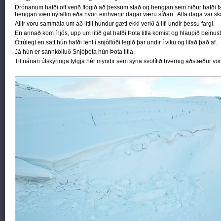
Drónanum hafði oft verið flogið að þessum stað og hengjan sem niður hafði fal
hengjan væri nýfallin eða hvort einhverjir dagar væru síðan. Alla daga var skaf
Allir voru sammála um að lítill hundur gæti ekki verið á lífi undir þessu fargi.
En annað kom í ljós, upp um lítið gat hafði Þota litla komist og hlaupið beinus
Ótrúlegt en satt hún hafði lent í snjóflóði legið þar undir í viku og lifað það af.
Já hún er sannkölluð Snjóþota hún Þota litla.
Til nánari útskýringa fylgja hér myndir sem sýna svolítið hvernig aðstæður vor