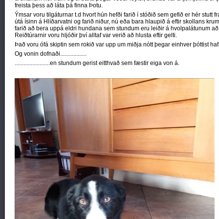
freista þess að láta þá finna Þotu.
Ýmsar voru tilgáturnar t.d hvort hún hefði farið í stóðið sem gefið er hér stutt f
útá ísinn á Hlíðarvatni og farið niður, nú eða bara hlaupið á eftir skollans k
farið að bera uppá eldri hundana sem stundum eru leiðir á hvolpalátunum að þe
Reiðtúrarnir voru hljóðir því alltaf var verið að hlusta eftir gelti.
Það voru ófá skiptin sem rokið var upp um miðja nótt þegar einhver þóttist hafa
Og vonin dofnaði..................
........................en stundum gerist eitthvað sem fæstir eiga von á.