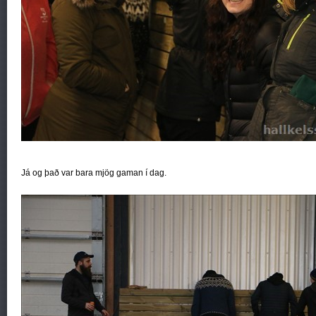
Já og það var bara mjög gaman í dag.