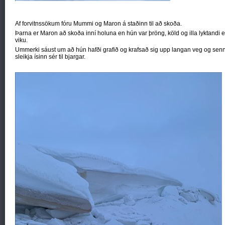
Af forvitnssökum fóru Mummi og Maron á staðinn til að skoða.
Þarna er Maron að skoða inní holuna en hún var þröng, köld og illa lyktandi 
viku.
Ummerki sáust um að hún hafði grafið og krafsað sig upp langan veg og senni
sleikja ísinn sér til bjargar.