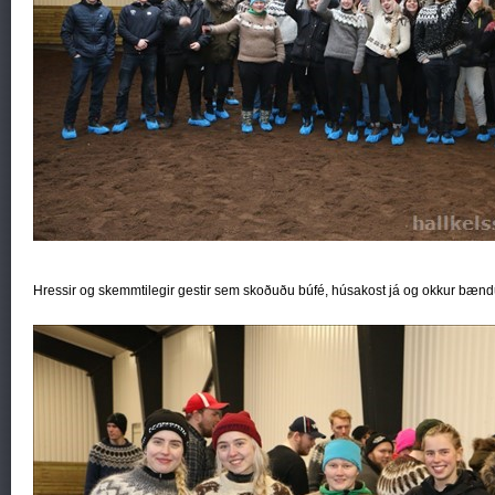
Hressir og skemmtilegir gestir sem skoðuðu búfé, húsakost já og okkur bænd