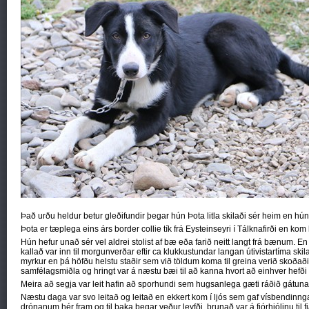
Það urðu heldur betur gleðifundir þegar hún Þota litla skilaði sér heim en hún h
Þota er tæplega eins árs border collie tík frá Eysteinseyri í Tálknafirði en ko
Hún hefur unað sér vel aldrei stolist af bæ eða farið neitt langt frá bænum. E
kallað var inn til morgunverðar eftir ca klukkustundar langan útivistartíma skila
myrkur en þá höfðu helstu staðir sem við töldum koma til greina verið skoðaðir 
samfélagsmiðla og hringt var á næstu bæi til að kanna hvort að einhver hefði 
Meira að segja var leit hafin að sporhundi sem hugsanlega gæti ráðið gátuna
Næstu daga var svo leitað og leitað en ekkert kom í ljós sem gaf vísbendinn
drónanum hér fram og til baka þegar veður leyfði, brunað var á fjórhjólinu til f