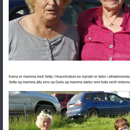
Þarna er mamma með Settu í Hraunholtum en myndin er tekin í afmælisveisl
Setta og mamma áttu eins og Gulla og mamma dætur sem hafa verið vinkonur í 