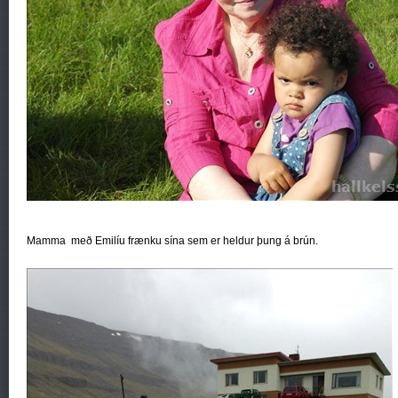
Mamma með Emilíu frænku sína sem er heldur þung á brún.