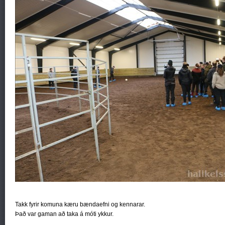
Takk fyrir komuna kæru bændaefni og kennarar.
Það var gaman að taka á móti ykkur.