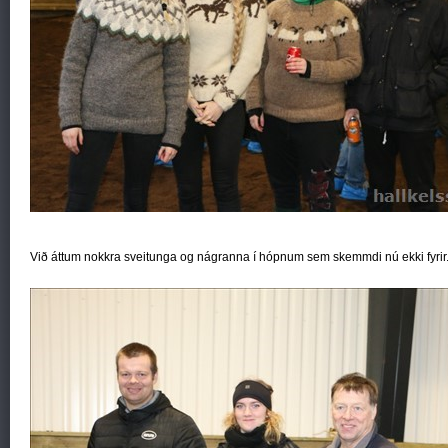
Við áttum nokkra sveitunga og nágranna í hópnum sem skemmdi nú ekki fyrir