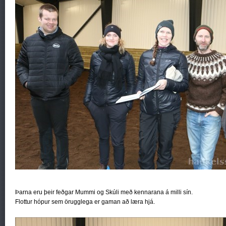
Þarna eru þeir feðgar Mummi og Skúli með kennarana á milli sín.
Flottur hópur sem örugglega er gaman að læra hjá.