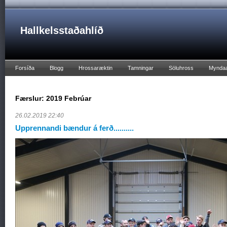
Hallkelsstaðahlíð
Forsíða
Blogg
Hrossaræktin
Tamningar
Söluhross
Mynda
Færslur: 2019 Febrúar
26.02.2019 22:40
Upprennandi bændur á ferð..........