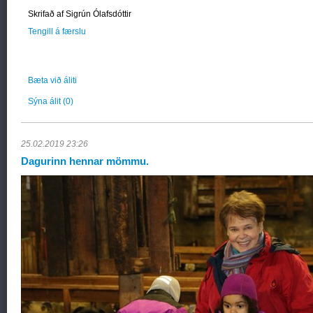
Skrifað af Sigrún Ólafsdóttir
Tengill á færslu
Bæta við áliti
Sýna álit
(0)
25.02.2019 23:26
Dagurinn hennar mömmu.