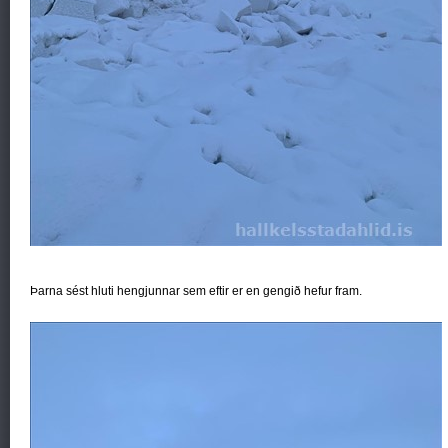
Þarna sést hluti hengjunnar sem eftir er en gengið hefur fram.