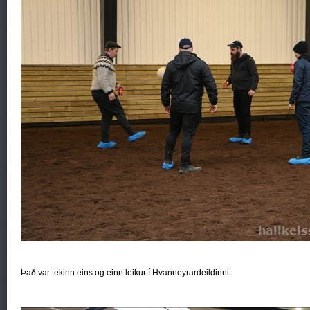
Það var tekinn eins og einn leikur í Hvanneyrardeildinni.