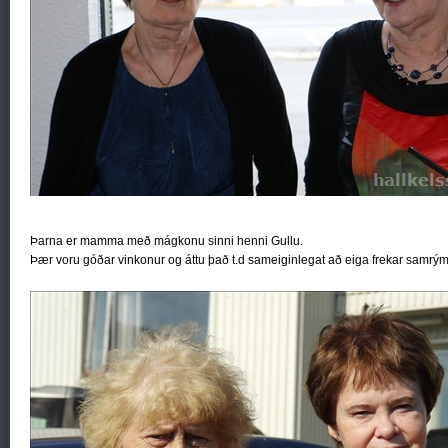
Þarna er mamma með mágkonu sinni henni Gullu.
Þær voru góðar vinkonur og áttu það t.d sameiginlegat að eiga frekar samrý