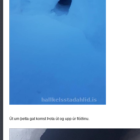
Út um þetta gat komst Þota út og upp úr flóðinu.