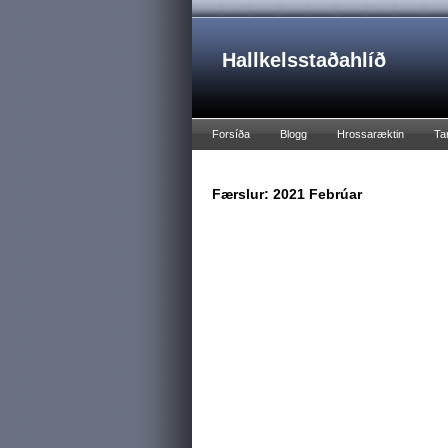
Hallkelsstaðahlíð
Forsíða
Blogg
Hrossaræktin
Ta
Færslur: 2021 Febrúar